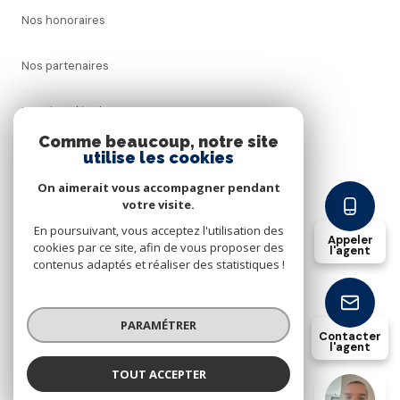
Nos honoraires
Nos partenaires
Mentions légales
Comme beaucoup, notre site
utilise les cookies
Admin
On aimerait vous accompagner pendant
Politique RGPD
votre visite.
En poursuivant, vous acceptez l'utilisation des
Appeler
cookies par ce site, afin de vous proposer des
Cookies
l'agent
contenus adaptés et réaliser des statistiques !
© 2026 | Tous droits réservés
PARAMÉTRER
Contacter
l'agent
Réalisé par
TOUT ACCEPTER
Paul Dhorne