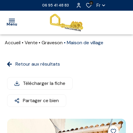
0
Fr
06 95 41 48 83
Menu
Accueil
Vente
Graveson
Maison de village
ACCUEIL
VENTE
Retour aux résultats
LOCATION
Télécharger la fiche
LOCATION
SAISONNIÈRE
Partager ce bien
EXTRANET
NOS
PARTENAIRES