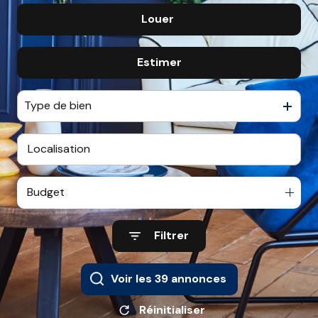
Louer
De l'ancien
CONTACT
De l'immo pro
Estimer
à l'année
De l'immo pro
Type de bien
Budget
Filtrer
Voir les
39
annonces
Réinitialiser