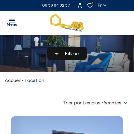
0
Fr
06 59 84 32 57
Menu
ACCUEIL
Filtrer
VENTE
LOCATION
Accueil
Location
LOCATION
SAISONNIÈRE
Trier par Les plus récentes
EXTRANET
NOS
PARTENAIRES