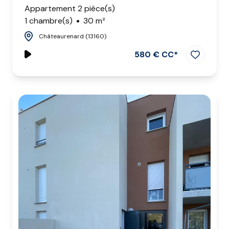
Appartement 2 pièce(s)
1 chambre(s)
30 m²
Châteaurenard (13160)
580 € CC*