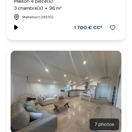
Maison 4 pièce(s)
3 chambre(s)
96 m²
Mallemort (13370)
1 700 € CC*
7 photos