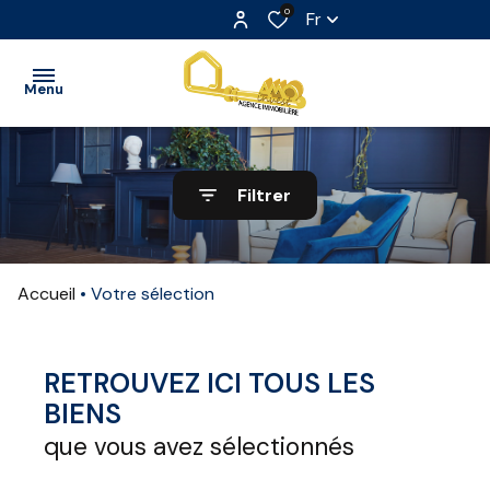
0
Fr
Menu
ACCUEIL
Filtrer
VENTE
LOCATION
Accueil
Votre sélection
LOCATION
SAISONNIÈRE
RETROUVEZ ICI TOUS LES
EXTRANET
BIENS
que vous avez sélectionnés
NOS
PARTENAIRES