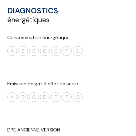
DIAGNOSTICS
énergétiques
Consommation énergétique
A
B
C
D
E
F
G
Emission de gaz à effet de serre
A
B
C
D
E
F
G
DPE ANCIENNE VERSION