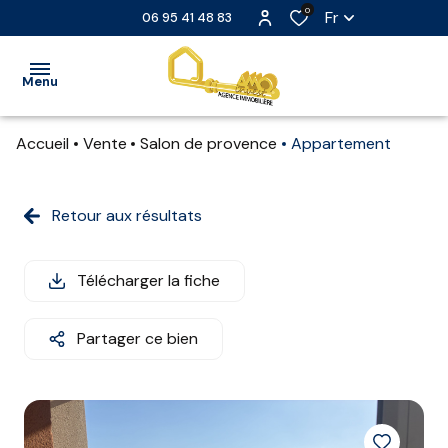
0
Fr
06 95 41 48 83
Menu
Accueil
Vente
Salon de provence
Appartement
ACCUEIL
VENTE
Retour aux résultats
LOCATION
Télécharger la fiche
LOCATION
SAISONNIÈRE
Partager ce bien
EXTRANET
NOS
PARTENAIRES