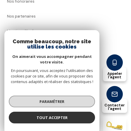
Nos honoraires
Nos partenaires
Mentions légales
Comme beaucoup, notre site
utilise les cookies
Admin
On aimerait vous accompagner pendant
Politique RGPD
votre visite.
En poursuivant, vous acceptez l'utilisation des
Appeler
cookies par ce site, afin de vous proposer des
Cookies
l'agent
contenus adaptés et réaliser des statistiques !
© 2026 | Tous droits réservés
PARAMÉTRER
Contacter
l'agent
Réalisé par
TOUT ACCEPTER
Bouchra Benkajjane
Négociatrice