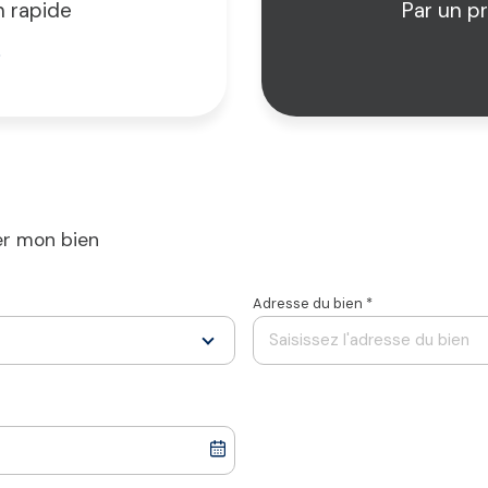
n rapide
Par un p
er mon bien
J'obtiens une estimation en 4 étape
Adresse du bien *
2
3