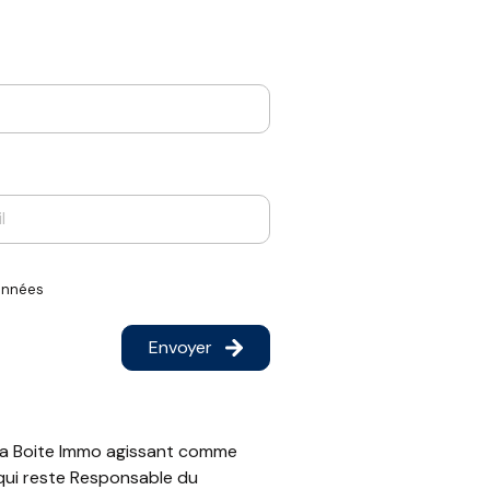
N° de la voie *
Code postal *
Année de construction *
aitement pour la gestion de la clientèle/prospects
 de l'Agence / du Réseau. Elles sont conservées
s d’accès, de rectification, d’effacement,
données
ce / Le Réseau. Consultez le site
https://cnil.fr/fr
sont pas respectés, vous pouvez adresser une
ous inscrire ici :
https://www.bloctel.gouv.fr
. Dans le
Etat du bien
Envoyer
Saisir
Surface terrain (m²) *
r La Boite Immo agissant comme
 qui reste Responsable du