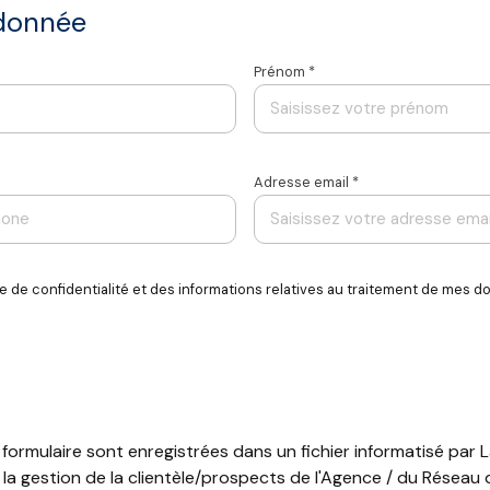
rdonnée
Appartement
Maison
Prénom *
suivant
Adresse email *
 enregistrées dans un fichier informatisé par La Boite Immo agissant comme Sous-traitant du tr
itement de vos Données personnelles. La base légale du traitement repose sur l'intérêt légitime
'Agence / au Réseau. Conformément à la loi « informatique et libertés », vous disposez des droit
que de confidentialité et des informations relatives au traitement de mes 
 données. Vous pouvez retirer votre consentement à tout moment en contactant directement l’Agen
imez, après avoir contacté l'Agence / le Réseau, que vos droits « Informatique et Libertés » ne 
ence de la liste d'opposition au démarchage téléphonique « Bloctel », sur laquelle vous pouvez v
us vous invitons à ne pas inscrire de Données sensibles dans le champ de saisie libre.
e Confidentialité
et es
Conditions d'utilisation
de Google s'appliquent.
ce formulaire sont enregistrées dans un fichier informatisé pa
la gestion de la clientèle/prospects de l'Agence / du Réseau