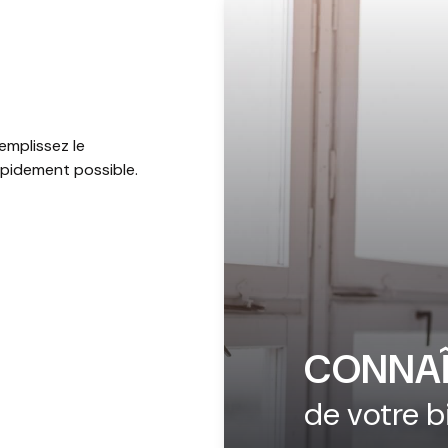
emplissez le
apidement possible.
CONNAÎ
de votre b