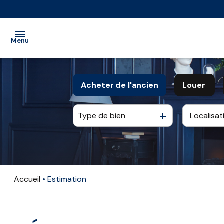
Menu
ACCUEIL
Acheter
de l'ancien
Louer
VENTE
Type de bien
De l'ancien
à l'anné
LOCATION
De l'immo pro
De l'imm
LOCATION
SAISONNIÈRE
Accueil
Estimation
EXTRANET
NOS
PARTENAIRES