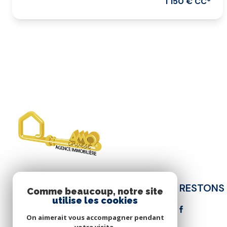
1 150 € CC*
RESTONS
AMO INVEST
Comme beaucoup, notre site
utilise les cookies
06 95 41 48 83
On aimerait vous accompagner pendant
olivier.faure@amoinvest.fr