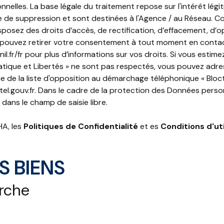
lles. La base légale du traitement repose sur l'intérêt légit
de suppression et sont destinées à l'Agence / au Réseau. Co
isposez des droits d’accès, de rectification, d’effacement, d’op
 pouvez retirer votre consentement à tout moment en contac
il.fr/fr
pour plus d’informations sur vos droits. Si vous estime
matique et Libertés » ne sont pas respectés, vous pouvez adres
e de la liste d'opposition au démarchage téléphonique « Blocte
el.gouv.fr
. Dans le cadre de la protection des Données person
dans le champ de saisie libre.
HA, les
Politiques de Confidentialité
et es
Conditions d'uti
S BIENS
erche