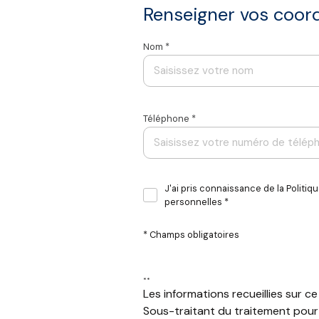
Renseigner vos coo
Nom *
Téléphone *
* Champs obligatoires
*
Les informations recueillies sur ce formulaire sont
de l'Agence / du Réseau qui reste Responsable du Tra
jusqu'à demande de suppression et sont destinées à l
J'ai pris connaissance de la Politi
d’opposition, de limitation et de portabilité de vos
personnelles *
pour plus d’informations sur vos droits. Si vous est
réclamation à la CNIL. Nous vous informons de l’exist
cadre de la protection des Données personnelles, no
* Champs obligatoires
Ce site est protégé par reCAPTCHA, les
Politiques d
**
Les informations recueillies sur 
Sous-traitant du traitement pour 