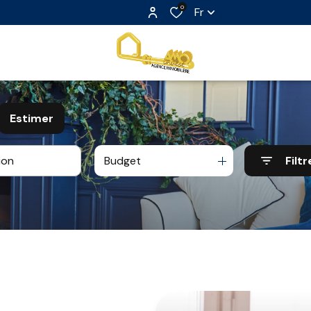
0
Fr
Estimer
Budget
Filtr
e
o pro