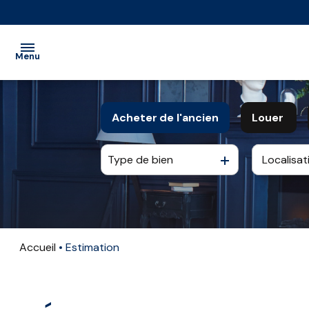
Menu
ACCUEIL
Acheter
de l'ancien
Louer
VENTE
Type de bien
De l'ancien
à l'anné
LOCATION
De l'immo pro
De l'imm
LOCATION
SAISONNIÈRE
Accueil
Estimation
EXTRANET
NOS
PARTENAIRES