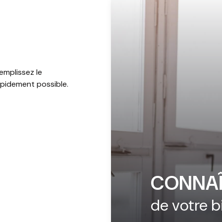
emplissez le
apidement possible.
CONNAÎ
de votre b