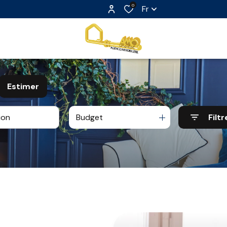
0
Fr
Estimer
Budget
Filtr
e
o pro