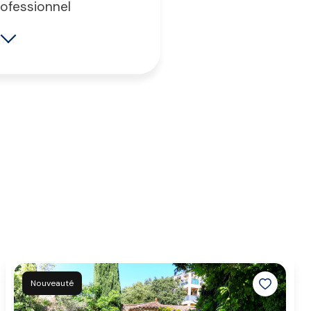
rofessionnel
s
4
Nouveauté