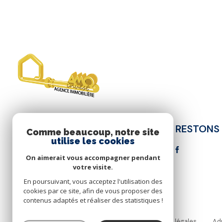
Traitement de vos Données personne
sont conservées jusqu'à demande 
informatique et libertés », vous d
portabilité de vos données. Vous
Réseau. Consultez le site
https://cn
le Réseau, que vos droits « Infor
Nous vous informons de l’existenc
vous inscrire ici :
https://www.bloct
pas inscrire de Données sensibles 
Ce site est protégé par reCAPTC
RESTONS
AMO INVEST
Comme beaucoup, notre site
utilise les cookies
06 95 41 48 83
On aimerait vous accompagner pendant
olivier.faure@amoinvest.fr
votre visite.
53b Cours National
En poursuivant, vous acceptez l'utilisation des
13690 Graveson
cookies par ce site, afin de vous proposer des
contenus adaptés et réaliser des statistiques !
Nos honoraires
Nos partenaires
Mentions légales
Ad