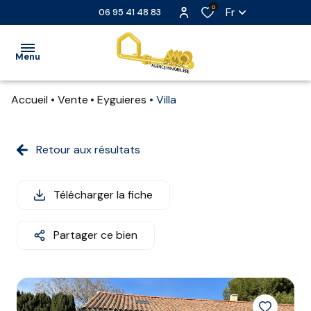
0
Fr
06 95 41 48 83
Menu
Accueil
Vente
Eyguieres
Villa
ACCUEIL
VENTE
Retour aux résultats
LOCATION
Télécharger la fiche
LOCATION
SAISONNIÈRE
Partager ce bien
EXTRANET
NOS
PARTENAIRES