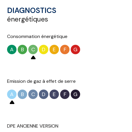
DIAGNOSTICS
énergétiques
Consommation énergétique
A
B
C
D
E
F
G
Emission de gaz à effet de serre
A
B
C
D
E
F
G
DPE ANCIENNE VERSION