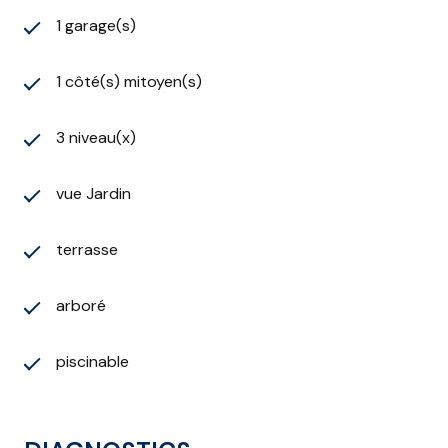
rénovations et aux acquéreurs en quête d'un projet à
1 garage(s)
forte valeur ajoutée.
1 côté(s) mitoyen(s)
3 niveau(x)
vue Jardin
terrasse
arboré
piscinable