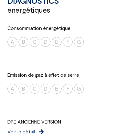
DIAGNOSTICS
énergétiques
Consommation énergétique
A
B
C
D
E
F
G
Emission de gaz à effet de serre
A
B
C
D
E
F
G
DPE ANCIENNE VERSION
Voir le détail