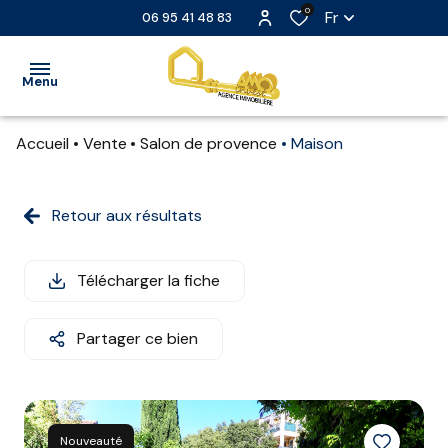
0
Fr
06 95 41 48 83
Menu
Accueil
Vente
Salon de provence
Maison
ACCUEIL
VENTE
Retour aux résultats
LOCATION
Télécharger la fiche
LOCATION
SAISONNIÈRE
Partager ce bien
EXTRANET
NOS
PARTENAIRES
Nouveauté