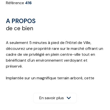
Référence
416
A PROPOS
de ce bien
A seulement 5 minutes à pied de l'Hôtel de Ville,
découvrez une propriété rare sur le marché offrant un
cadre de vie privilégié en plein centre-ville tout en
bénéficiant d'un environnement verdoyant et
préservé.
Implantée sur un magnifique terrain arboré, cette
maison de ville séduit immédiatement par ses volumes
extérieurs exceptionnels : vaste jardin, grande piscine,
espaces de détente et intimité remarquables, autant
En savoir plus
d'atouts devenus particulièrement recherchés dans
ce secteur.