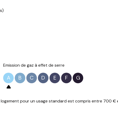
s)
Emission de gaz à effet de serre
A
B
C
D
E
F
G
logement pour un usage standard est compris entre 700 € et