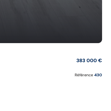
383 000 €
Référence
430