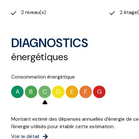
2 niveau(x)
2 étage(
DIAGNOSTICS
énergétiques
Consommation énergétique
A
B
C
D
E
F
G
Montant estimé des dépenses annuelles d'énergie de ce 
l'énergie utilisés pour établir cette estimation.
Voir le détail