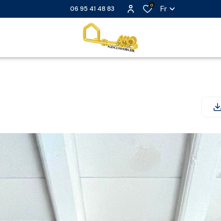
0
Fr
06 95 41 48 83