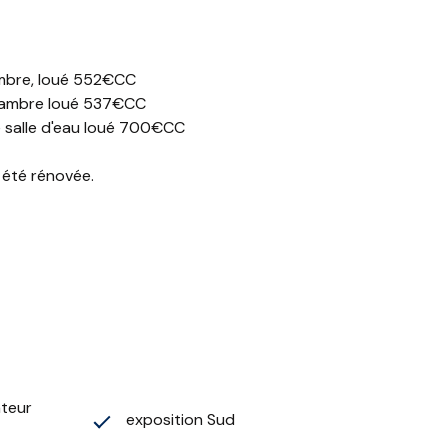
hambre, loué 552€CC
 chambre loué 537€CC
e salle d'eau loué 700€CC
 été rénovée.
ateur
exposition Sud