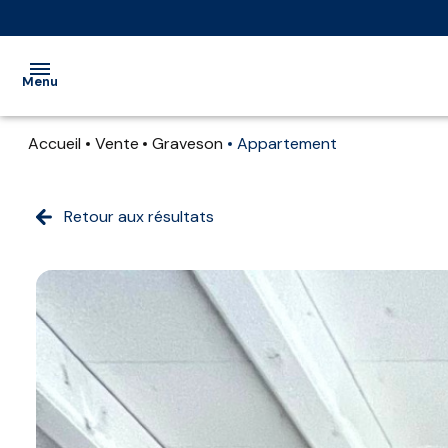
Menu
Accueil
Vente
Graveson
Appartement
ACCUEIL
VENTE
Retour aux résultats
LOCATION
LOCATION
SAISONNIÈRE
EXTRANET
NOS
PARTENAIRES