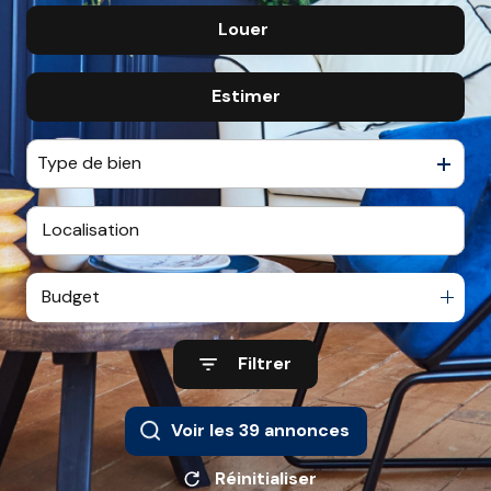
Louer
De l'ancien
CONTACT
De l'immo pro
Estimer
à l'année
De l'immo pro
Type de bien
Budget
Filtrer
Voir les
39
annonces
Réinitialiser