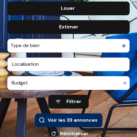
Louer
De l'ancien
CONTACT
De l'immo pro
Estimer
à l'année
De l'immo pro
Type de bien
Budget
Filtrer
Voir les
39
annonces
Réinitialiser